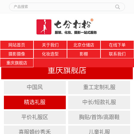
网站首页
关于我们
北京仓储店
在线下单
摄影摄像
化妆造型
影棚
联系我们
重庆旗舰店
重庆旗舰店
中国风
重工定制礼服
精选礼服
中长/短款礼服
平价礼服区
胸贴/首饰/高跟鞋
喜服婚纱秀禾
儿童礼服