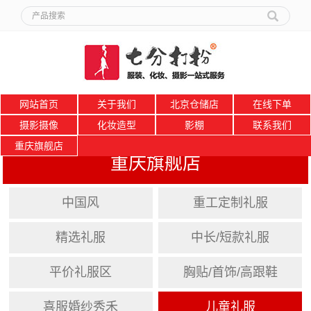
网站首页
关于我们
北京仓储店
在线下单
摄影摄像
化妆造型
影棚
联系我们
重庆旗舰店
重庆旗舰店
中国风
重工定制礼服
精选礼服
中长/短款礼服
平价礼服区
胸贴/首饰/高跟鞋
喜服婚纱秀禾
儿童礼服